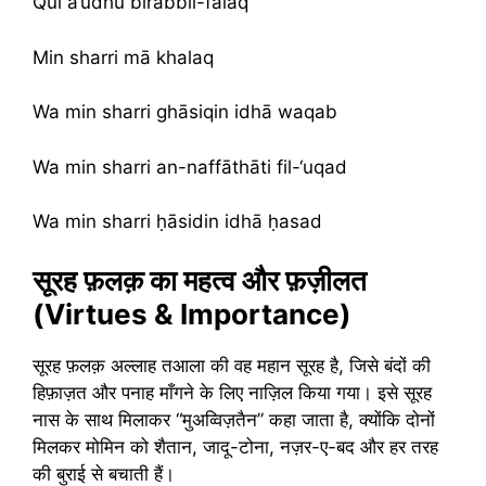
Qul a‘ūdhu birabbil-falaq
Min sharri mā khalaq
Wa min sharri ghāsiqin idhā waqab
Wa min sharri an-naffāthāti fil-‘uqad
Wa min sharri ḥāsidin idhā ḥasad
सूरह फ़लक़ का महत्व और फ़ज़ीलत
(Virtues & Importance)
सूरह फ़लक़ अल्लाह तआला की वह महान सूरह है, जिसे बंदों की
हिफ़ाज़त और पनाह माँगने के लिए नाज़िल किया गया। इसे सूरह
नास के साथ मिलाकर “मुअव्विज़तैन” कहा जाता है, क्योंकि दोनों
मिलकर मोमिन को शैतान, जादू-टोना, नज़र-ए-बद और हर तरह
की बुराई से बचाती हैं।