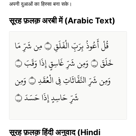
अपनी दुआओं का हिस्सा बना सके।
सूरह फ़लक़ अरबी में (Arabic Text)
قُلْ أَعُوذُ بِرَبِّ الْفَلَقِ ۝ مِن شَرِّ مَا
خَلَقَ ۝ وَمِن شَرِّ غَاسِقٍ إِذَا وَقَبَ ۝
وَمِن شَرِّ النَّفَّاثَاتِ فِي الْعُقَدِ ۝ وَمِن
شَرِّ حَاسِدٍ إِذَا حَسَدَ ۝
सूरह फ़लक़ हिंदी अनुवाद (Hindi