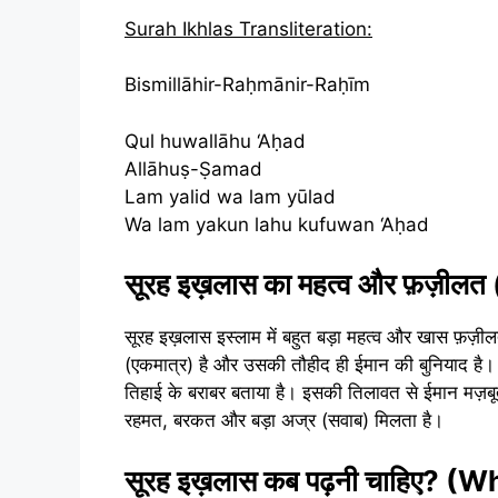
Surah Ikhlas Transliteration:
Bismillāhir-Raḥmānir-Raḥīm
Qul huwallāhu ‘Aḥad
Allāhuṣ-Ṣamad
Lam yalid wa lam yūlad
Wa lam yakun lahu kufuwan ‘Aḥad
सूरह इख़लास का महत्व और फ़ज़ी
सूरह इख़लास इस्लाम में बहुत बड़ा महत्व और खास फ़ज़ीलत रखती
(एकमात्र) है और उसकी तौहीद ही ईमान की बुनियाद है। सहीह हदीस में नबी मुहम्
तिहाई के बराबर बताया है। इसकी तिलावत से ईमान मज़बू
रहमत, बरकत और बड़ा अज्र (सवाब) मिलता है।
सूरह इख़लास कब पढ़नी चाहिए? 