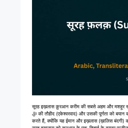
सूरह इख़लास क़ुरआन करीम की सबसे अहम और मशहूर सूरत
ﷻ की तौहीद (एकेश्वरवाद) और उसकी पूर्णता को बयान करती है। मुसलमान इसे अपनी नमाज़ों और अज़कार में अक्सर तिलावत
करते हैं, क्योंकि यह ईमान और इख़लास (ख़ालिस बंदगी) की 