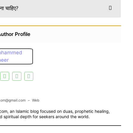
़ना चाहिए?
uthor Profile
com@gmail.com
–
Web
m, an Islamic blog focused on duas, prophetic healing,
d spiritual depth for seekers around the world.