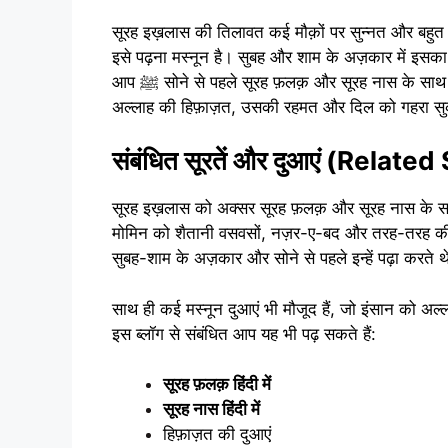
सूरह इख़लास की तिलावत कई मौक़ों पर सुन्नत और बहुत 
इसे पढ़ना मस्नून है। सुबह और शाम के अज़कार में इसका पढ़ना भी नबी मुहम्मद ﷺ से साब
आप ﷺ सोने से पहले सूरह फ़लक़ और सूरह नास के साथ सूरह इख़लास भी पढ़ा करते थे। इस सूरह की तिलावत से मोमिन को
अल्लाह की हिफ़ाज़त, उसकी रहमत और दिल को गहरा सु
संबंधित सूरतें और दुआएं (Relat
सूरह इख़लास को अक्सर सूरह फ़लक़ और सूरह नास के साथ 
मोमिन को शैतानी वसवसों, नज़र-ए-बद और तरह-तरह की बुराइयों से अल्लाह ﷻ की हिफ़ाज़त म
सुबह-शाम के अज़कार और सोने से पहले इन्हें पढ़ा करते 
साथ ही कई मस्नून दुआएं भी मौजूद हैं, जो इंसान को अल
इस ब्लॉग से संबंधित आप यह भी पढ़ सकते हैं:
सूरह फ़लक़ हिंदी में
सूरह नास हिंदी में
हिफ़ाज़त की दुआएं