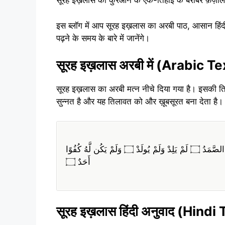
सूरह इख़लास को कुरआन के एक-तिहाई के बराबर फ़ज़ी
इस ब्लॉग में आप सूरह इख़लास का अरबी पाठ, आसान हिं
पढ़ने के समय के बारे में जानेंगे।
सूरह इख़लास अरबी में (Arabic Te
सूरह इख़लास का अरबी मत्न नीचे दिया गया है। इसकी 
सुन्नत है और यह तिलावत को और ख़ूबसूरत बना देता है।
بِسْمِ اللَّهِ الرَّحْمَـٰنِ الرَّحِيمِ ۝ قُلْ هُوَ اللَّهُ أَحَدٌ ۝ اللَّهُ الصَّمَدُ ۝ لَمْ يَلِدْ وَلَمْ يُولَدْ ۝ وَلَمْ يَكُن لَّهُ كُفُوًا
أَحَدٌ ۝
सूरह इख़लास हिंदी अनुवाद (Hind